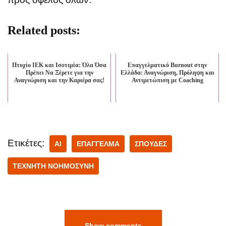
Related posts:
Πτυχίο ΙΕΚ και Ισοτιμία: Όλα Όσα
Επαγγελματικό Burnout στην
Πρέπει Να Ξέρετε για την
Ελλάδα: Αναγνώριση, Πρόληψη και
Αναγνώριση και την Καριέρα σας!
Αντιμετώπιση με Coaching
Ετικέτες:
AI
ΕΠΑΓΓΕΛΜΑ
ΣΠΟΥΔΕΣ
ΤΕΧΝΗΤΗ ΝΟΗΜΟΣΥΝΗ
Show comments